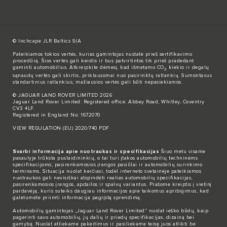
© Inchcape JLR Baltics SIA
Pateikiamos tokios vertės, kurias gamintojas nustatė prieš sertifikavimo
procedūrą. Šios vertės gali keistis ir bus patvirtintos tik prieš pradedant
gaminti automobilius. Atkreipkite dėmesį, kad išmetamo CO
kiekio ir degalų
2
sąnaudų vertės gali skirtis, priklausomai nuo pasirinktų ratlankių. Sumontavus
standartinius ratlankius, mažiausios vertės gali būti nepasiekiamos.
© JAGUAR LAND ROVER LIMITED 2026
Jaguar Land Rover Limited: Registered office: Abbey Road, Whitley, Coventry
CV3 4LF.
Registered in England No: 1672070
VIEW REGULATION (EU) 2020/740 PDF
Svarbi informacija apie nuotraukas ir specifikacijas
Šiuo metu visame
pasaulyje trūksta puslaidininkių, o tai turi įtakos automobilių techninėms
specifikacijoms, pasirenkamosios įrangos pasiūlai ir automobilių surinkimo
terminams. Situacija nuolat keičiasi, todėl interneto svetainėje pateikiamos
nuotraukos gali nevisiškai atspindėti realias automobilių specifikacijas,
pasirenkamosios įrangos, apdailos ir spalvų variantus. Prašome kreiptis į vietinį
pardavėją, kuris suteiks daugiau informacijos apie taikomus apribojimus, kad
galėtumėte priimti informacija pagrįstą sprendimą.
Automobilių gamintojas „Jaguar Land Rover Limited“ nuolat ieško būdų, kaip
pagerinti savo automobilių, jų dalių ir priedų specifikacijas, dizainą bei
gamybą. Nuolat atliekame pakeitimus ir pasiliekame teisę juos atlikti be