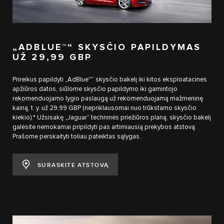
„ADBLUE™“ SKYSČIO PAPILDYMAS
UŽ 29,99 GBP
Prireikus papildyti „AdBlue™“ skysčio bakelį iki kitos eksploatacinės
apžiūros datos, siūlome skysčio papildymo iki gamintojo
rekomenduojamo lygio paslaugą už rekomenduojamą mažmeninę
kainą, t. y. už 29,99 GBP (nepriklausomai nuo trūkstamo skysčio
kiekio).* Užsisakę „Jaguar“ techninės priežiūros planą, skysčio bakelį
galėsite nemokamai pripildyti pas artimiausią prekybos atstovą.
Prašome perskaityti toliau pateiktas sąlygas.
SURASKITE ATSTOVĄ