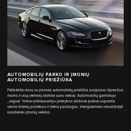
AUTOMOBILIŲ PARKO IR ĮMONIŲ
AUTOMOBILIŲ PRIEŽIŪRA
Patikėkite visus su įmonės automobilių priežiūra susijusius rūpesčius
mums ir visą dėmesį skirkite savo veiklai. Automobilių gamintojo
„Jaguar“ tinklui priklausantys prekybos atstovai puikiai supranta
verslo klientų poreikius ir teikia paslaugas, stengdamiesi nesutrikdyti
kasdienės įmonių veiklos.