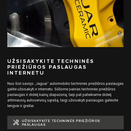
UŽSISAKYKITE TECHNINĖS
PRIEŽIŪROS PASLAUGAS
INTERNETU
Nuo šiol savojo „Jaguar“ automobilio techninės priežiūros paslaugas
galite užsisakyti ir internetu. Siūlome įvairias techninės priežiūros
paslaugas ir didelį kainų diapazoną, taip pat pateikiame didelį
artimiausių autoservisų sąrašą, taigi užsisakyti paslaugas galėsite
lengvai ir greitai.
UŽSISAKYKITE TECHNINĖS PRIEŽIŪROS
PASLAUGAS