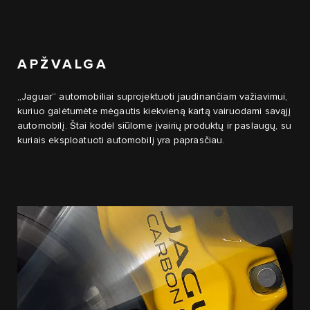
APŽVALGA
„Jaguar“ automobiliai suprojektuoti jaudinančiam važiavimui,
kuriuo galėtumėte mėgautis kiekvieną kartą vairuodami savąjį
automobilį. Štai kodėl siūlome įvairių produktų ir paslaugų, su
kuriais eksploatuoti automobilį yra paprasčiau.