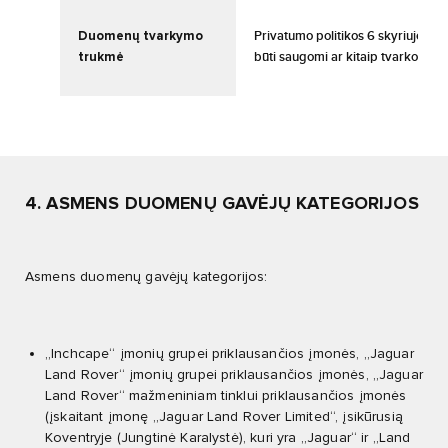
Duomenų tvarkymo
Privatumo politikos 6 skyriuje išv
trukmė
būti saugomi ar kitaip tvarkomi
il
4. ASMENS DUOMENŲ GAVĖJŲ KATEGORIJOS
Asmens duomenų gavėjų kategorijos:
„Inchcape“ įmonių grupei priklausančios įmonės, „Jaguar
Land Rover“ įmonių grupei priklausančios įmonės, „Jaguar
Land Rover“ mažmeniniam tinklui priklausančios įmonės
(įskaitant įmonę „Jaguar Land Rover Limited“, įsikūrusią
Koventryje (Jungtinė Karalystė), kuri yra „Jaguar“ ir „Land