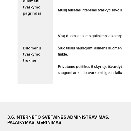
duomenų
tvarkymo
Mūsų teisėtas interesas tvarkyti savo socialin
pagrindai
Visą duoto sutikimo galiojimo laikotarpį.
Duomenų
Šiuo tikslu naudojami asmens duomenys saug
tvarkymo
tinkle.
trukmė
Privatumo politikos 6 skyriuje išvardyti atv
saugomi ar kitaip tvarkomi ilgesnį laiką.
3.6.INTERNETO SVETAINĖS ADMINISTRAVIMAS,
PALAIKYMAS, GERINIMAS