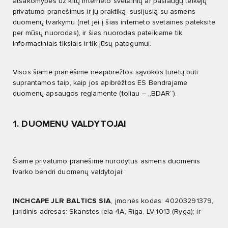
atsakomybės už kitų interneto svetainių ar paslaugų teikėjų
privatumo pranešimus ir jų praktiką, susijusią su asmens
duomenų tvarkymu (net jei į šias interneto svetaines pateksite
per mūsų nuorodas), ir šias nuorodas pateikiame tik
informaciniais tikslais ir tik jūsų patogumui.
Visos šiame pranešime neapibrėžtos sąvokos turėtų būti
suprantamos taip, kaip jos apibrėžtos ES Bendrajame
duomenų apsaugos reglamente (toliau – „BDAR“).
1. DUOMENŲ VALDYTOJAI
Šiame privatumo pranešime nurodytus asmens duomenis
tvarko bendri duomenų valdytojai:
INCHCAPE JLR BALTICS SIA
, įmonės kodas: 40203291379,
juridinis adresas: Skanstes iela 4A, Riga, LV-1013 (Ryga); ir