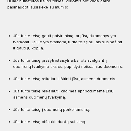
BDAR numatytos kelios teisės, kuriomis bet kada galite
pasinaudoti susisiekę su mumis:
Jūs turite teisę gauti patvirtinimą, ar jūsų duomenys yra
tvarkomi. Jei jie yra tvarkomi, turite teisę su jais susipažinti
ir gauti jų kopiją.
Jūs turite teisę prašyti ištaisyti arba, atsižvelgiant į
duomenų tvarkymo tikslus, papildyti neišsamius duomenis.
Jūs turite teisę reikalauti ištrinti jūsų asmens duomenis.
Jūs turite teisę reikalauti, kad mes apribotumėme jūsų
asmens duomenų tvarkymą.
Jūs turite teisę į duomenų perkeliamumą.
Jūs turite teisę atšaukti duotą sutikimą.