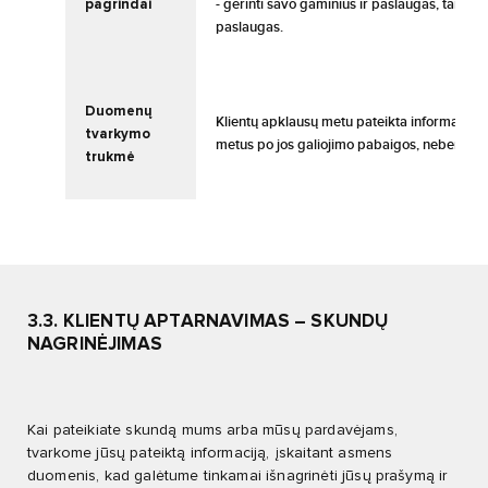
pagrindai
- gerinti savo gaminius ir paslaugas, taip 
paslaugas.
Duomenų
Klientų apklausų metu pateikta informacija s
tvarkymo
metus po jos galiojimo pabaigos, nebent taiko
trukmė
3.3. KLIENTŲ APTARNAVIMAS – SKUNDŲ
NAGRINĖJIMAS
Kai pateikiate skundą mums arba mūsų pardavėjams,
tvarkome jūsų pateiktą informaciją, įskaitant asmens
duomenis, kad galėtume tinkamai išnagrinėti jūsų prašymą ir