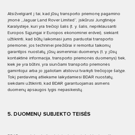
Atsižvelgiant į tai, kad jūsų transporto priemonę pagamino
įmonė „Jaguar Land Rover Limited“, įsikūrusi Jungtinėje
Karalystėje, kuri yra trečioji šalis (t. y. šalis, nepriklausanti
Europos Sąjungai ir Europos ekonominei erdvei), siekiant
užtikrinti, kad būtų laikomasi jums parduotai transporto
priemonei, jos techninei priežiūrai ir remontui taikomų
garantijos nuostatų, jūsų asmeniniai duomenys (t. y. jūsų
kontaktinė informacija, transporto priemonės duomenys) tiek,
kiek jie yra būtini, yra siunčiami transporto priemonės
gamintojui arba jo įgaliotam atstovui tvarkyti trečiojoje šalyje.
Tokį perdavimą atliekame laikydamiesi BDAR nuostatų,
siekdami užtikrinti, kad BDAR garantuojamas asmens
duomenų apsaugos lygis nepasikeistų.
5. DUOMENŲ SUBJEKTO TEISĖS