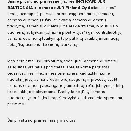
INCHCAPE JLR
Šiame privatumo pranešime įmonės
BALTICS SIA
Inchcape JLR Finland Oy
ir
(toliau – „mes“
arba „Inchcape“) pateikia informaciją apie mūsų renkamų
asmens duomenų rūšis, atliekamą asmens duomenų
tvarkymą, asmenis, kuriems juos atskleidžiame, būdus, kaip
duomenų subjektai (toliau taip pat – „jūs“) gali kontroliuoti jų
asmens duomenų tvarkymą, taip pat kitą svarbią informaciją
apie jūsų asmens duomenų tvarkymą.
Mes gerbiame jūsų privatumą, todėl jūsų asmens duomenų
saugumas yra mūsų prioritetas. Mes taikome pagrįstas
organizacines ir technines priemones, kad užtikrintume
nuolatinį jūsų asmens duomenų saugumą ir procesų atitiktį
asmens duomenų apsaugą reglamentuojančių įstatymų ir kitų
teisės aktų reikalavimams. Tvarkydama jūsų asmens
duomenis, įmonė „Inchcape“ nevykdo automatinio sprendimų
priėmimo.
Šis privatumo pranešimas yra skirtas: