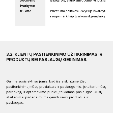
Duomenų
laikotarpis, atitinkami duomenys bus saugo
tvarkymo
trukmė
Privatumo politikos 6 skyriuje išvardyti atv
saugomi ir kitaip tvarkomi ilgesnį laiką.
3.2. KLIENTŲ PASITENKINIMO UŽTIKRINIMAS IR
PRODUKTŲ BEI PASLAUGŲ GERINIMAS.
Galime susisiekti su jumis, kad išsiaiškintume jūsų
pasitenkinimą mūsų produktais ir paslaugomis, įskaitant mūsų
pardavėjų ir aptarnavimo punktų teikiamas paslaugas. Jūsų
atsiliepimai padeda mums gerinti savo produktus ir
paslaugas.