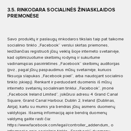
3.5. RINKODARA SOCIALINĖS ŽINIASKLAIDOS
PRIEMONĖSE
Savo produktų ir paslaugų rinkodaros tikslais taip pat taikome
socialinio tinklo „Facebook“ verslui skirtas priemones,
leidžiančias registruoti jūsų veiklą šioje interneto svetainėje,
kad optimizuotume skelbimų rodymą ir sukurtume
vadinamąsias pasirinktines „Facebook“ skelbimų auditorijas
(pvz., pagal jūsų paspaudimus mūsų svetainėje, kuriuos
fiksuoja slapukas „Facebook pixel“, arba naudojant socialinio
tinklo įskiepį). Renkant ir perduodant duomenis iš mūsų
interneto svetainių socialiniam tinklui „Facebook“, įmonė
„Facebook Ireland Limited“, įsikūrusi adresu 4 Grand Canal
Square, Grand Canal Harbour, Dublin 2, Ireland (Dublinas,
Airija), kartu su mumis yra bendras jūsų asmens duomenų
valdytojas. Išsamią informaciją apie bendrą duomenų
valdymą galite rasti čia:
https://www.facebook.com/legal/controller_addendum
,, o