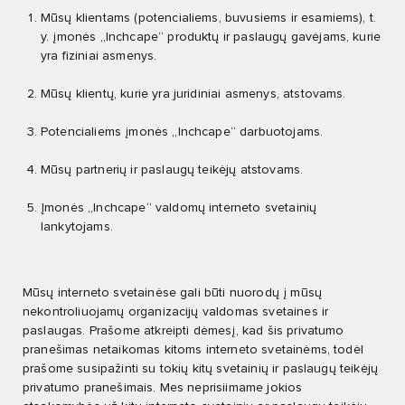
Mūsų klientams (potencialiems, buvusiems ir esamiems), t.
y. įmonės „Inchcape“ produktų ir paslaugų gavėjams, kurie
yra fiziniai asmenys.
Mūsų klientų, kurie yra juridiniai asmenys, atstovams.
Potencialiems įmonės „Inchcape“ darbuotojams.
Mūsų partnerių ir paslaugų teikėjų atstovams.
Įmonės „Inchcape“ valdomų interneto svetainių
lankytojams.
Mūsų interneto svetainėse gali būti nuorodų į mūsų
nekontroliuojamų organizacijų valdomas svetaines ir
paslaugas. Prašome atkreipti dėmesį, kad šis privatumo
pranešimas netaikomas kitoms interneto svetainėms, todėl
prašome susipažinti su tokių kitų svetainių ir paslaugų teikėjų
privatumo pranešimais. Mes neprisiimame jokios