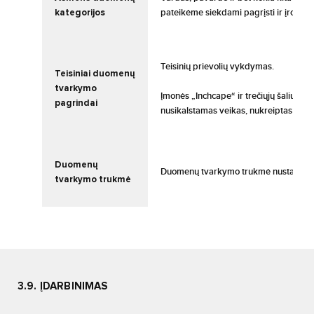
kategorijos
pateikėme siekdami pagrįsti ir įrodyti 
Teisinių prievolių vykdymas.
Teisiniai duomenų
tvarkymo
Įmonės „Inchcape“ ir trečiųjų šalių te
pagrindai
nusikalstamas veikas, nukreiptas prie
Duomenų
Duomenų tvarkymo trukmė nustatoma pa
tvarkymo trukmė
3.9. ĮDARBINIMAS