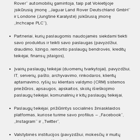
Rover“ automobilių gamintoja, taip pat Vokietijoje
įsikūrusią įmonę „Jaguar Land Rover Deutschland GmbH“
ir Londone (Jungtinė Karalystė) įsikūrusią įmonę
„Inchcape PLC“),
Partneriai, kurių paslaugomis naudojamės siekdami tiekti
savo produktus ir teikti savo paslaugas (pavyzdžiui,
draudimo, lizingo, remonto paslaugų bendrovės, kreditų
teikėjai, finansų įstaigos),
Įvairių paslaugų teikėjai (duomenų tvarkytojai), pavyzdžiui,
IT, serverių, pašto, archyvavimo, rinkodaros, klientų
aptarnavimo, ryšių su klientais valdymo (CRM) sistemos
priežiūros, apsaugos, apskaitos, skolų išieškojimo
paslaugų teikėjai, komunalinių ir kitų paslaugų teikėjai,
Paslaugų teikėjai, prižiūrintys socialinės žiniasklaidos
platformas, kuriose turime savo profilius – „Facebook“,
„Instagram“ ir „Twitter“,
Valstybinės institucijos (pavyzdžiui, mokesčių ir muitų