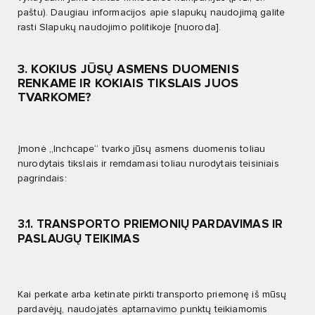
paštu). Daugiau informacijos apie slapukų naudojimą galite
rasti Slapukų naudojimo politikoje [nuoroda].
3. KOKIUS JŪSŲ ASMENS DUOMENIS
RENKAME IR KOKIAIS TIKSLAIS JUOS
TVARKOME?
Įmonė „Inchcape“ tvarko jūsų asmens duomenis toliau
nurodytais tikslais ir remdamasi toliau nurodytais teisiniais
pagrindais:
3.1. TRANSPORTO PRIEMONIŲ PARDAVIMAS IR
PASLAUGŲ TEIKIMAS
Kai perkate arba ketinate pirkti transporto priemonę iš mūsų
pardavėjų, naudojatės aptarnavimo punktų teikiamomis