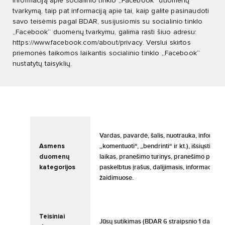
informaciją apie socialinio tinklo „Facebook“ duomenų
tvarkymą, taip pat informaciją apie tai, kaip galite pasinaudoti
savo teisėmis pagal BDAR, susijusiomis su socialinio tinklo
„Facebook“ duomenų tvarkymu, galima rasti šiuo adresu:
https://www.facebook.com/about/privacy
. Verslui skirtos
priemonės taikomos laikantis socialinio tinklo „Facebook“
nustatytų taisyklių.
Vardas, pavardė, šalis, nuotrauka, informac
Asmens
„komentuoti“, „bendrinti“ ir kt.), išsiųsti 
duomenų
laikas, pranešimo turinys, pranešimo priedai, 
kategorijos
paskelbtus įrašus, dalijimasis, informacija
žaidimuose.
Teisiniai
Jūsų sutikimas (BDAR 6 straipsnio 1 dalies a