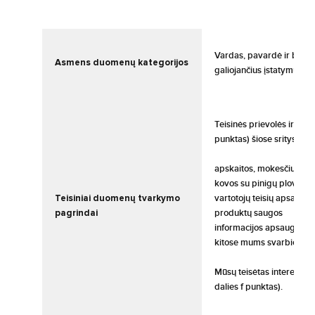
Vardas, pavardė ir bet k
Asmens duomenų kategorijos
galiojančius įstatymus.
Teisinės prievolės ir teis
punktas) šiose srityse:
apskaitos, mokesčių, kitų
kovos su pinigų plovimu
Teisiniai duomenų tvarkymo
vartotojų teisių apsaugos
pagrindai
produktų saugos
informacijos apsaugos
kitose mums svarbiose sr
Mūsų teisėtas interesas s
dalies f punktas).