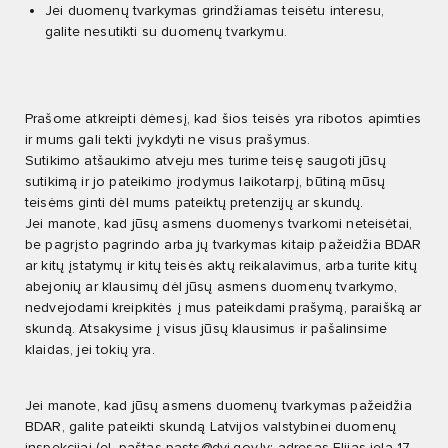
Jei duomenų tvarkymas grindžiamas teisėtu interesu,
galite nesutikti su duomenų tvarkymu.
Prašome atkreipti dėmesį, kad šios teisės yra ribotos apimties
ir mums gali tekti įvykdyti ne visus prašymus.
Sutikimo atšaukimo atveju mes turime teisę saugoti jūsų
sutikimą ir jo pateikimo įrodymus laikotarpį, būtiną mūsų
teisėms ginti dėl mums pateiktų pretenzijų ar skundų.
Jei manote, kad jūsų asmens duomenys tvarkomi neteisėtai,
be pagrįsto pagrindo arba jų tvarkymas kitaip pažeidžia BDAR
ar kitų įstatymų ir kitų teisės aktų reikalavimus, arba turite kitų
abejonių ar klausimų dėl jūsų asmens duomenų tvarkymo,
nedvejodami kreipkitės į mus pateikdami prašymą, paraišką ar
skundą. Atsakysime į visus jūsų klausimus ir pašalinsime
klaidas, jei tokių yra.
Jei manote, kad jūsų asmens duomenų tvarkymas pažeidžia
BDAR, galite pateikti skundą Latvijos valstybinei duomenų