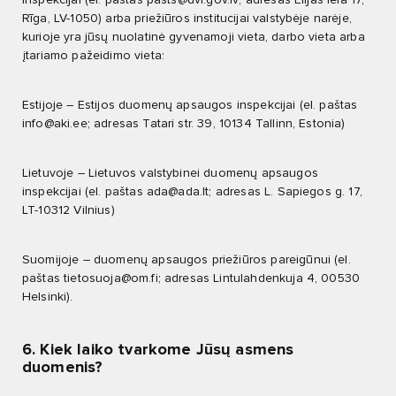
inspekcijai (el. paštas
pasts@dvi.gov.lv
; adresas Elijas iela 17,
Rīga, LV-1050) arba priežiūros institucijai valstybėje narėje,
kurioje yra jūsų nuolatinė gyvenamoji vieta, darbo vieta arba
įtariamo pažeidimo vieta:
Estijoje – Estijos duomenų apsaugos inspekcijai (el. paštas
info@aki.ee
; adresas Tatari str. 39, 10134 Tallinn, Estonia)
Lietuvoje – Lietuvos valstybinei duomenų apsaugos
inspekcijai (el. paštas
ada@ada.lt
; adresas L. Sapiegos g. 17,
LT-10312 Vilnius)
Suomijoje – duomenų apsaugos priežiūros pareigūnui (el.
paštas
tietosuoja@om.fi
; adresas Lintulahdenkuja 4, 00530
Helsinki).
6. Kiek laiko tvarkome Jūsų asmens
duomenis?