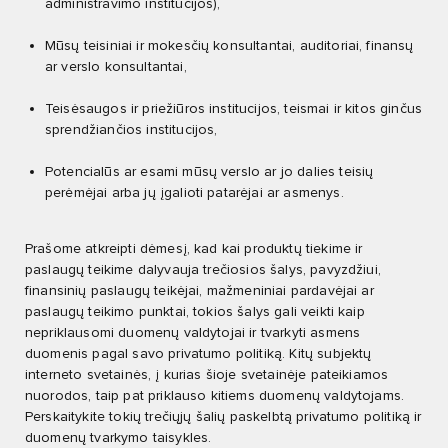
administravimo institucijos),
Mūsų teisiniai ir mokesčių konsultantai, auditoriai, finansų
ar verslo konsultantai,
Teisėsaugos ir priežiūros institucijos, teismai ir kitos ginčus
sprendžiančios institucijos,
Potencialūs ar esami mūsų verslo ar jo dalies teisių
perėmėjai arba jų įgalioti patarėjai ar asmenys.
Prašome atkreipti dėmesį, kad kai produktų tiekime ir
paslaugų teikime dalyvauja trečiosios šalys, pavyzdžiui,
finansinių paslaugų teikėjai, mažmeniniai pardavėjai ar
paslaugų teikimo punktai, tokios šalys gali veikti kaip
nepriklausomi duomenų valdytojai ir tvarkyti asmens
duomenis pagal savo privatumo politiką. Kitų subjektų
interneto svetainės, į kurias šioje svetainėje pateikiamos
nuorodos, taip pat priklauso kitiems duomenų valdytojams.
Perskaitykite tokių trečiųjų šalių paskelbtą privatumo politiką ir
duomenų tvarkymo taisykles.