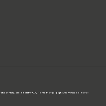
eipkite dėmesį, kad išmetamo CO
kiekio ir degalų sąnaudų vertės gali skirtis,
2