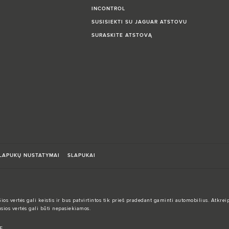
INCONTROL
SUSISIEKTI SU JAGUAR ATSTOVU
SURASKITE ATSTOVĄ
LAPUKŲ NUSTATYMAI
SLAPUKAI
Šios vertės gali keistis ir bus patvirtintos tik prieš pradedant gaminti automobilius. Atkr
sios vertės gali būti nepasiekiamos.
F.