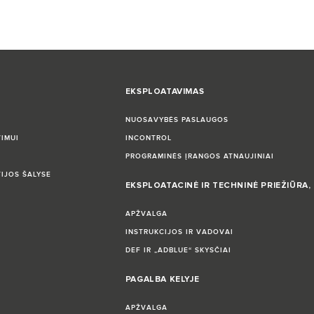
EKSPLOATAVIMAS
NUOSAVYBĖS PASLAUGOS
IMUI
INCONTROL
PROGRAMINĖS ĮRANGOS ATNAUJINIAI
TIJOS ŠALYSE
EKSPLOATACINĖ IR TECHNINĖ PRIEŽIŪRA
APŽVALGA
INSTRUKCIJOS IR VADOVAI
DEF IR „ADBLUE“ SKYSČIAI
PAGALBA KELYJE
APŽVALGA