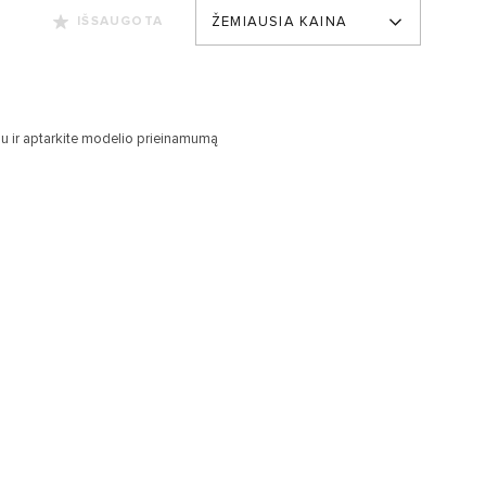
ŽEMIAUSIA KAINA
IŠSAUGOTA
u ir aptarkite modelio prieinamumą