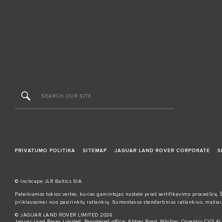
PRIVATUMO POLITIKA
SITEMAP
JAGUAR LAND ROVER CORPORATE
S
© Inchcape JLR Baltics SIA
Pateikiamos tokios vertės, kurias gamintojas nustatė prieš sertifikavimo procedūrą. 
priklausomai nuo pasirinktų ratlankių. Sumontavus standartinius ratlankius, mažiau
© JAGUAR LAND ROVER LIMITED 2026
Jaguar Land Rover Limited: Registered office: Abbey Road, Whitley, Coventry CV3 4L