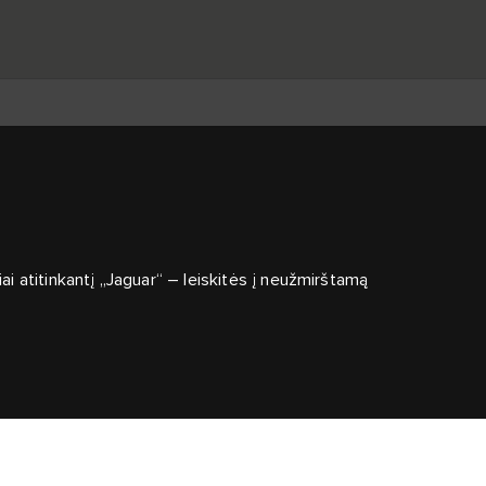
iai atitinkantį „Jaguar“ – leiskitės į neužmirštamą