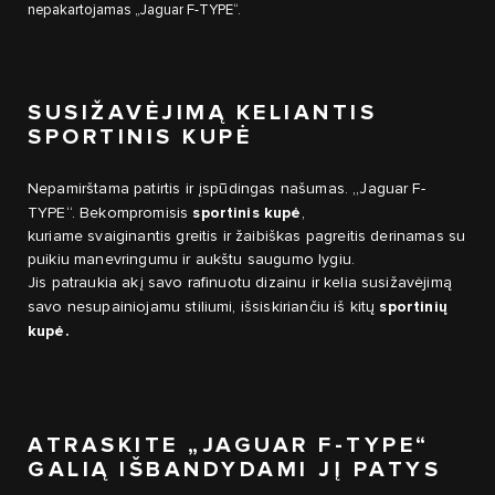
nepakartojamas „Jaguar F-TYPE“.
SUSIŽAVĖJIMĄ KELIANTIS
SPORTINIS KUPĖ
Nepamirštama patirtis ir įspūdingas našumas. „Jaguar F-
sportinis kupė
TYPE“. Bekompromisis
,
kuriame svaiginantis greitis ir žaibiškas pagreitis derinamas su
puikiu manevringumu ir aukštu saugumo lygiu.
Jis patraukia akį savo rafinuotu dizainu ir kelia susižavėjimą
sportinių
savo nesupainiojamu stiliumi, išsiskiriančiu iš kitų
kupė.
ATRASKITE „JAGUAR F-TYPE“
GALIĄ IŠBANDYDAMI JĮ PATYS