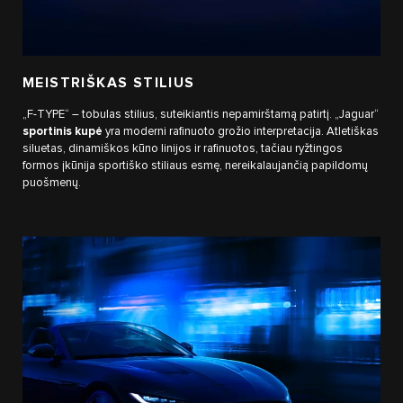
MEISTRIŠKAS STILIUS
„F-TYPE“ – tobulas stilius, suteikiantis nepamirštamą patirtį. „Jaguar“
sportinis kupė
yra moderni rafinuoto grožio interpretacija. Atletiškas
siluetas, dinamiškos kūno linijos ir rafinuotos, tačiau ryžtingos
formos įkūnija sportiško stiliaus esmę, nereikalaujančią papildomų
puošmenų.