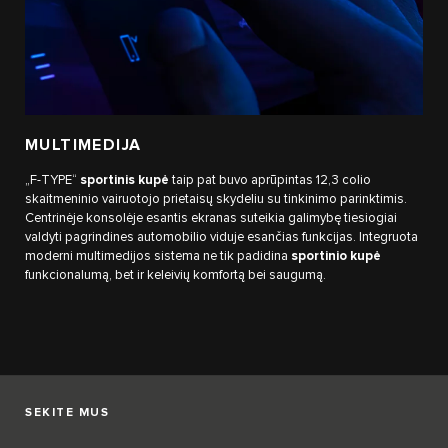
MULTIMEDIJA
„F-TYPE“
sportinis kupė
taip pat buvo aprūpintas 12,3 colio
skaitmeninio vairuotojo prietaisų skydeliu su tinkinimo parinktimis.
Centrinėje konsolėje esantis ekranas suteikia galimybę tiesiogiai
valdyti pagrindines automobilio viduje esančias funkcijas. Integruota
moderni multimedijos sistema ne tik padidina
sportinio kupė
funkcionalumą, bet ir keleivių komfortą bei saugumą.
SEKITE MUS