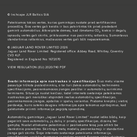
© Inchcape JLR Baltics SIA
Pateikiamos tokios vertės, kurias gamintojas nustatė prieš sertifikavimo
procedūrą. Šios vertės gali keistis ir bus patvirtintos tik prieš pradedant
gaminti automobilius. Atkreipkite dėmesį, kad išmetamo CO
kiekio ir degalų
2
sąnaudų vertės gali skirtis, priklausomai nuo pasirinktų ratlankių. Sumontavus
standartinius ratlankius, mažiausios vertės gali būti nepasiekiamos.
© JAGUAR LAND ROVER LIMITED 2026
Jaguar Land Rover Limited: Registered office: Abbey Road, Whitley, Coventry
CV3 4LF.
Registered in England No: 1672070
VIEW REGULATION (EU) 2020/740 PDF
Svarbi informacija apie nuotraukas ir specifikacijas
Šiuo metu visame
pasaulyje trūksta puslaidininkių, o tai turi įtakos automobilių techninėms
specifikacijoms, pasirenkamosios įrangos pasiūlai ir automobilių surinkimo
terminams. Situacija nuolat keičiasi, todėl interneto svetainėje pateikiamos
nuotraukos gali nevisiškai atspindėti realias automobilių specifikacijas,
pasirenkamosios įrangos, apdailos ir spalvų variantus. Prašome kreiptis į vietinį
pardavėją, kuris suteiks daugiau informacijos apie taikomus apribojimus, kad
galėtumėte priimti informacija pagrįstą sprendimą.
Automobilių gamintojas „Jaguar Land Rover Limited“ nuolat ieško būdų, kaip
pagerinti savo automobilių, jų dalių ir priedų specifikacijas, dizainą bei
gamybą. Nuolat atliekame pakeitimus ir pasiliekame teisę juos atlikti be
išankstinio pranešimo. Skirtingų metų modelių pasirenkamoji ir standartinė
įranga gali skirtis. Šioje interneto svetainėje pateikiama informacija,
specifikacijos, variklių duomenys ir spalvos pagrįsti Europos rinkai skirtomis