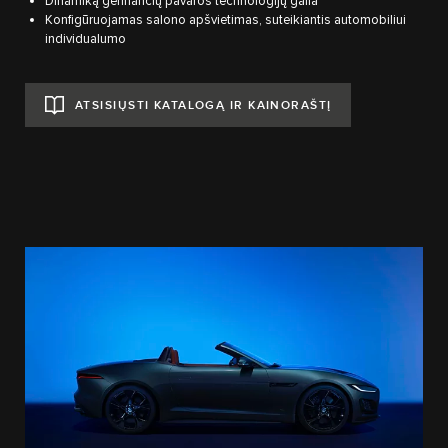
Dinamiką gerinančių pavaros technologijų galia
Konfigūruojamas salono apšvietimas, suteikiantis automobiliui
individualumo
ATSISIŲSTI KATALOGĄ IR KAINORAŠTĮ