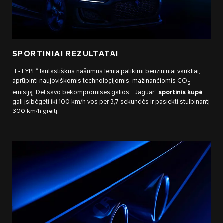
SPORTINIAI REZULTATAI
„F-TYPE“ fantastiškus našumus lemia patikimi benzininiai varikliai,
aprūpinti naujoviškomis technologijomis, mažinančiomis CO
2
emisiją. Dėl savo bekompromisės galios, „Jaguar“
sportinis kupė
gali įsibėgėti iki 100 km/h vos per 3,7 sekundės ir pasiekti stulbinantį
300 km/h greitį.