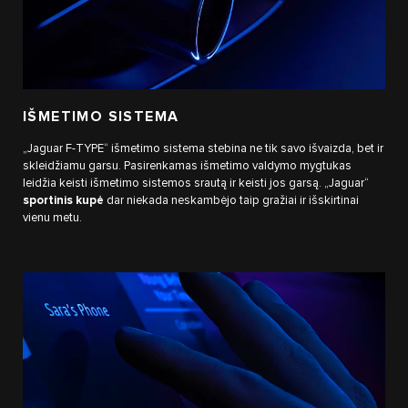
IŠMETIMO SISTEMA
„Jaguar F-TYPE“ išmetimo sistema stebina ne tik savo išvaizda, bet ir
skleidžiamu garsu. Pasirenkamas išmetimo valdymo mygtukas
leidžia keisti išmetimo sistemos srautą ir keisti jos garsą. „Jaguar“
sportinis kupė
dar niekada neskambėjo taip gražiai ir išskirtinai
vienu metu.