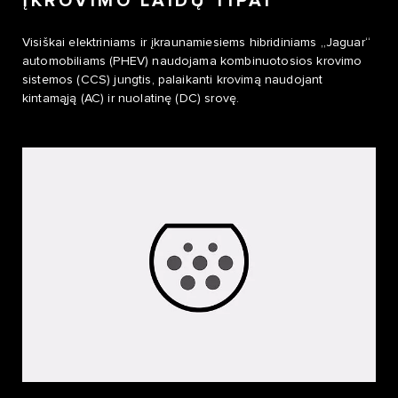
ĮKROVIMO LAIDŲ TIPAI
Visiškai elektriniams ir įkraunamiesiems hibridiniams „Jaguar“
automobiliams (PHEV) naudojama kombinuotosios krovimo
sistemos (CCS) jungtis, palaikanti krovimą naudojant
kintamąją (AC) ir nuolatinę (DC) srovę.