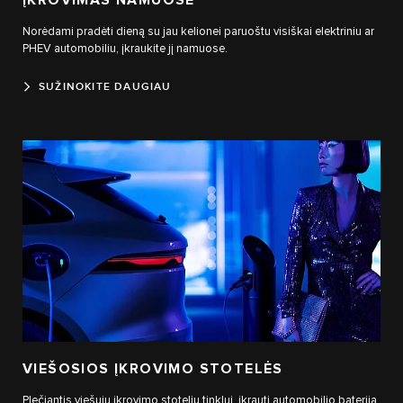
ĮKROVIMAS NAMUOSE
Norėdami pradėti dieną su jau kelionei paruoštu visiškai elektriniu ar
PHEV automobiliu, įkraukite jį namuose.
SUŽINOKITE DAUGIAU
VIEŠOSIOS ĮKROVIMO STOTELĖS
Plečiantis viešųjų įkrovimo stotelių tinklui, įkrauti automobilio bateriją