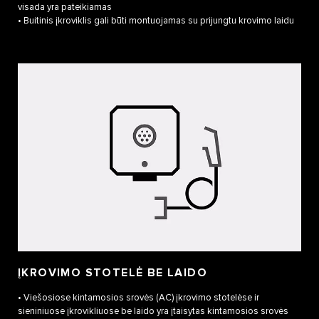
visada yra pateikiamas
• Buitinis įkroviklis gali būti montuojamas su prijungtu krovimo laidu
ĮKROVIMO STOTELĖ BE LAIDO
• Viešosiose kintamosios srovės (AC) įkrovimo stotelėse ir
sieniniuose įkrovikliuose be laido yra įtaisytas kintamosios srovės