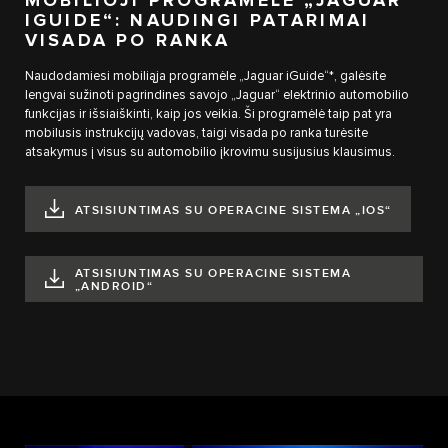
MOBILIOJI PROGRAMĖLĖ „JAGUAR
IGUIDE“: NAUDINGI PATARIMAI
VISADA PO RANKA
Naudodamiesi mobiliąja programėle „Jaguar iGuide“*, galėsite
lengvai sužinoti pagrindines savojo „Jaguar“ elektrinio automobilio
funkcijas ir išsiaiškinti, kaip jos veikia. Ši programėlė taip pat yra
mobilusis instrukcijų vadovas, taigi visada po ranka turėsite
atsakymus į visus su automobilio įkrovimu susijusius klausimus.
ATSISIUNTIMAS SU OPERACINE SISTEMA „IOS“
ATSISIUNTIMAS SU OPERACINE SISTEMA
„ANDROID“