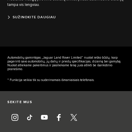
tampa vis lengviau.
SUŽINOKITE DAUGIAU
Automobilių gamintojas „Jaguar Land Rover Limited“ nuolat ieško būdų, kaip
pagerinti savo automobilių, jų dalių ir priedų specifikacijas, dizainą bei gamybą.
Nuolat atliekame pakeitimus ir pasiliekame teisę juos atlikti be išankstinio
pranešimo.
* Funkcija veikia tik su suderinamais išmaniaisiais telefonais.
SEKITE MUS