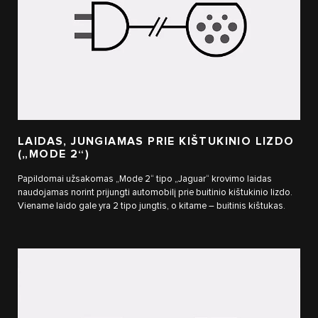
LAIDAS, JUNGIAMAS PRIE KIŠTUKINIO LIZDO
(„MODE 2“)
Papildomai užsakomas „Mode 2“ tipo „Jaguar“ krovimo laidas
naudojamas norint prijungti automobilį prie buitinio kištukinio lizdo.
Viename laido gale yra 2 tipo jungtis, o kitame – buitinis kištukas.