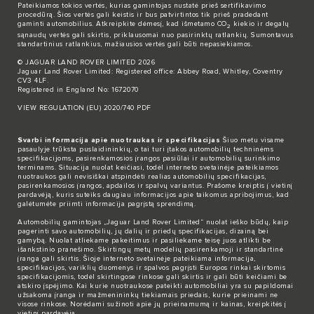
Pateikiamos tokios vertės, kurias gamintojas nustatė prieš sertifikavimo
procedūrą. Šios vertės gali keistis ir bus patvirtintos tik prieš pradedant
gaminti automobilius. Atkreipkite dėmesį, kad išmetamo CO
kiekio ir degalų
2
sąnaudų vertės gali skirtis, priklausomai nuo pasirinktų ratlankių. Sumontavus
standartinius ratlankius, mažiausios vertės gali būti nepasiekiamos.
© JAGUAR LAND ROVER LIMITED 2026
Jaguar Land Rover Limited: Registered office: Abbey Road, Whitley, Coventry
CV3 4LF.
Registered in England No: 1672070
VIEW REGULATION (EU) 2020/740 PDF
Svarbi informacija apie nuotraukas ir specifikacijas
Šiuo metu visame
pasaulyje trūksta puslaidininkių, o tai turi įtakos automobilių techninėms
specifikacijoms, pasirenkamosios įrangos pasiūlai ir automobilių surinkimo
terminams. Situacija nuolat keičiasi, todėl interneto svetainėje pateikiamos
nuotraukos gali nevisiškai atspindėti realias automobilių specifikacijas,
pasirenkamosios įrangos, apdailos ir spalvų variantus. Prašome kreiptis į vietinį
pardavėją, kuris suteiks daugiau informacijos apie taikomus apribojimus, kad
galėtumėte priimti informacija pagrįstą sprendimą.
Automobilių gamintojas „Jaguar Land Rover Limited“ nuolat ieško būdų, kaip
pagerinti savo automobilių, jų dalių ir priedų specifikacijas, dizainą bei
gamybą. Nuolat atliekame pakeitimus ir pasiliekame teisę juos atlikti be
išankstinio pranešimo. Skirtingų metų modelių pasirenkamoji ir standartinė
įranga gali skirtis. Šioje interneto svetainėje pateikiama informacija,
specifikacijos, variklių duomenys ir spalvos pagrįsti Europos rinkai skirtomis
specifikacijomis, todėl skirtingose rinkose gali skirtis ir gali būti keičiami be
atskiro įspėjimo. Kai kurie nuotraukose pateikti automobiliai yra su papildomai
užsakoma įranga ir mažmenininkų tiekiamais priedais, kurie prieinami ne
visose rinkose. Norėdami sužinoti apie jų prieinamumą ir kainas, kreipkitės į
vietinį pardavėją.