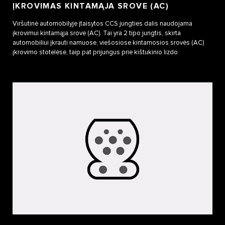
ĮKROVIMAS KINTAMĄJA SROVE (AC)
Viršutinė automobilyje įtaisytos CCS jungties dalis naudojama
įkrovimui kintamąja srove (AC). Tai yra 2 tipo jungtis, skirta
automobiliui įkrauti namuose, viešosiose kintamosios srovės (AC)
įkrovimo stotelėse, taip pat prijungus prie kištukinio lizdo.