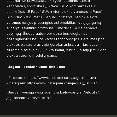
sedanai, XF universalas, „F-Type“ sportinis kupė ir
kabrioletas, sportiškas „F-Pace“ SUV, kompaktiškas ir
dinamiškas „E-Pace“ SUV ir vien elektra varomas „I-Pace“
SUV. Nuo 2025 metų „Jaguar“ pristatys vien tik elektra
varomus naujus prabangius automobilius. Naująją gamą
sudarys išskirtinio grožio nauji modeliai, kurie nepaliks
abejingų. Šiuose automobiliuose bus diegiamos
pažangiausios naujos kartos technologijos. Perėjimas prie
elektros pavarų prasidėjo gerokai anksčiau – jau dabar
siūloma plati švelniųjų ir įkraunamų hibridų, o taip pat ir vien
elektra varomų modelių gama.
„Jaguar“ socialiniuose tinkluose
- Facebook:
https://www.facebook.com/JaguarLietuva
- Instagram:
https://www.instagram.com/jaguar_lietuva/
„Jaguar“ viešųjų ryšių agentūra Lietuvoje yra „Velocita“:
jaguarlandrover@velocita.lt