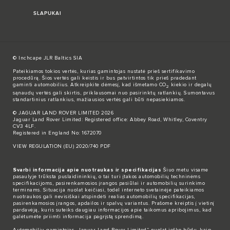
SLAPUKAI
© Inchcape JLR Baltics SIA
Pateikiamos tokios vertės, kurias gamintojas nustatė prieš sertifikavimo
procedūrą. Šios vertės gali keistis ir bus patvirtintos tik prieš pradedant
gaminti automobilius. Atkreipkite dėmesį, kad išmetamo CO
kiekio ir degalų
2
sąnaudų vertės gali skirtis, priklausomai nuo pasirinktų ratlankių. Sumontavus
standartinius ratlankius, mažiausios vertės gali būti nepasiekiamos.
© JAGUAR LAND ROVER LIMITED 2026
Jaguar Land Rover Limited: Registered office: Abbey Road, Whitley, Coventry
CV3 4LF.
Registered in England No: 1672070
VIEW REGULATION (EU) 2020/740 PDF
Svarbi informacija apie nuotraukas ir specifikacijas
Šiuo metu visame
pasaulyje trūksta puslaidininkių, o tai turi įtakos automobilių techninėms
specifikacijoms, pasirenkamosios įrangos pasiūlai ir automobilių surinkimo
terminams. Situacija nuolat keičiasi, todėl interneto svetainėje pateikiamos
nuotraukos gali nevisiškai atspindėti realias automobilių specifikacijas,
pasirenkamosios įrangos, apdailos ir spalvų variantus. Prašome kreiptis į vietinį
pardavėją, kuris suteiks daugiau informacijos apie taikomus apribojimus, kad
galėtumėte priimti informacija pagrįstą sprendimą.