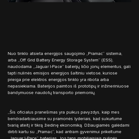
Nuo tinklo atsieta energijos saugojimo „Pramac“ sistema,
arba „Off Grid Battery Energy Storage System“ (ESS),
naudodama „Jaguar I-Pace“ baterijų ličio jonų elementus, gali
tapti nulinės emisijos energijos šaltiniu vietose, kuriose
prieiga prie elektros energijos tinklo yra ribota arba
nepasiekiama. Baterijos paimtos iš prototipų ir inžineriniuose
bandymuose naudotų transporto priemonių.
„Šis oficialus pranešimas yra puikus pavyzdys, kaip mes
bendradarbiausime su pramonės lyderiais, kad sukurtume
tvarią ateitį ir tikrą žiedinę ekonomiką. Džiaugiamės galėdami
dirbti kartu su „Pramac“, kad antram gyvenimui prikeltume
„Jaguar I-Pace“ baterijas. Jos taps mobiliaisiais nulinės