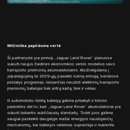
Milžiniška papildoma vertė
Ši partnerystė yra pirmoji „Jaguar Land Rover“ planuose
sukurti naujus žiedinės ekonomikos verslo modelius savo
transporto priemonių akumuliatoriams. Atsižvelgdama į
įsipareigojimą iki 2039-ųjų pasiekti nulinę emisiją, bendrovė
pristatys programas, leisiančias naudoti elektrinių transporto
priemonių baterijas tiek antrą kartą, tiek ir vėliau.
Iš automobilio išimtą bateriją galima pritaikyti ir kitoms
paskirtims dėl to, kad „Jaguar Land Rover“ akumuliatoriai yra
sukurti laikantis aukščiausių standartų. Todėl juos galima
saugiai pasitelkti daugelyje mažai energijos naudojančių
mechanizmų, kai baterijos veikimas suprastėja ir nukrenta