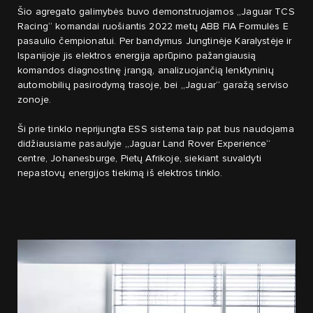
Šio agregato galimybės buvo demonstruojamos „Jaguar TCS
Racing“ komandai ruošiantis 2022 metų ABB FIA Formulės E
pasaulio čempionatui. Per bandymus Jungtinėje Karalystėje ir
Ispanijoje jis elektros energija aprūpino pažangiausią
komandos diagnostinę įrangą, analizuojančią lenktyninių
automobilių pasirodymą trasoje, bei „Jaguar“ garažą serviso
zonoje.
Ši prie tinklo neprijungta ESS sistema taip pat bus naudojama
didžiausiame pasaulyje „Jaguar Land Rover Experience“
centre, Johanesburge, Pietų Afrikoje, siekiant suvaldyti
nepastovų energijos tiekimą iš elektros tinklo.