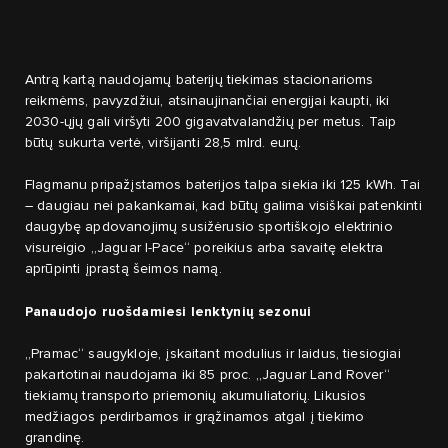
Antrą kartą naudojamų baterijų tiekimas stacionarioms
reikmėms, pavyzdžiui, atsinaujinančiai energijai kaupti, iki
2030-ųjų gali viršyti 200 gigavatvalandžių per metus. Taip
būtų sukurta vertė, viršijanti 28,5 mlrd. eurų.
Flagmanu pripažįstamos baterijos talpa siekia iki 125 kWh. Tai
– daugiau nei pakankamai, kad būtų galima visiškai patenkinti
daugybę apdovanojimų susižėrusio sportiškojo elektrinio
visureigio „Jaguar I-Pace“ poreikius arba savaitę elektra
aprūpinti įprastą šeimos namą.
Panaudojo ruošdamiesi lenktynių sezonui
„Pramac“ saugykloje, įskaitant modulius ir laidus, tiesiogiai
pakartotinai naudojama iki 85 proc. „Jaguar Land Rover“
tiekiamų transporto priemonių akumuliatorių. Likusios
medžiagos perdirbamos ir grąžinamos atgal į tiekimo
grandinę.