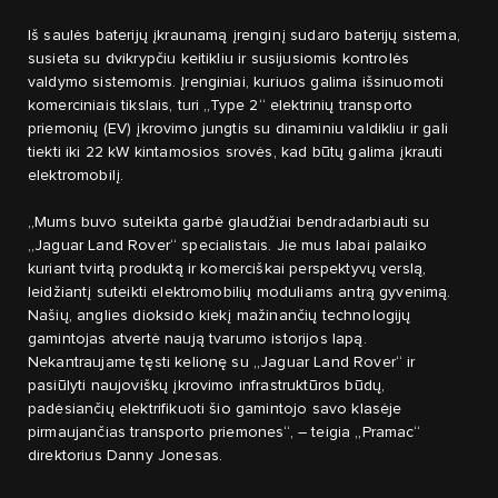
Iš saulės baterijų įkraunamą įrenginį sudaro baterijų sistema,
susieta su dvikrypčiu keitikliu ir susijusiomis kontrolės
valdymo sistemomis. Įrenginiai, kuriuos galima išsinuomoti
komerciniais tikslais, turi „Type 2“ elektrinių transporto
priemonių (EV) įkrovimo jungtis su dinaminiu valdikliu ir gali
tiekti iki 22 kW kintamosios srovės, kad būtų galima įkrauti
elektromobilį.
„Mums buvo suteikta garbė glaudžiai bendradarbiauti su
„Jaguar Land Rover“ specialistais. Jie mus labai palaiko
kuriant tvirtą produktą ir komerciškai perspektyvų verslą,
leidžiantį suteikti elektromobilių moduliams antrą gyvenimą.
Našių, anglies dioksido kiekį mažinančių technologijų
gamintojas atvertė naują tvarumo istorijos lapą.
Nekantraujame tęsti kelionę su „Jaguar Land Rover“ ir
pasiūlyti naujoviškų įkrovimo infrastruktūros būdų,
padėsiančių elektrifikuoti šio gamintojo savo klasėje
pirmaujančias transporto priemones“, – teigia „Pramac“
direktorius Danny Jonesas.