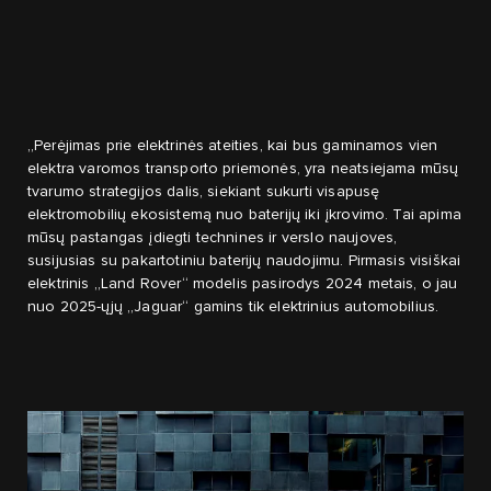
„Perėjimas prie elektrinės ateities, kai bus gaminamos vien
elektra varomos transporto priemonės, yra neatsiejama mūsų
tvarumo strategijos dalis, siekiant sukurti visapusę
elektromobilių ekosistemą nuo baterijų iki įkrovimo. Tai apima
mūsų pastangas įdiegti technines ir verslo naujoves,
susijusias su pakartotiniu baterijų naudojimu. Pirmasis visiškai
elektrinis „Land Rover“ modelis pasirodys 2024 metais, o jau
nuo 2025-ųjų „Jaguar“ gamins tik elektrinius automobilius.