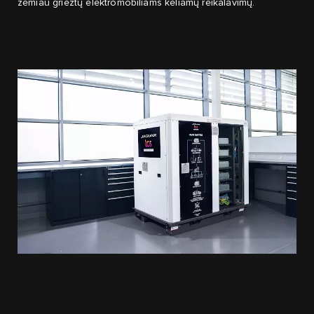
žemiau griežtų elektromobiliams keliamų reikalavimų.