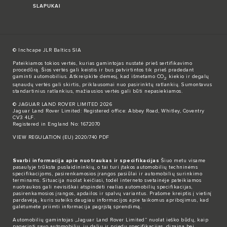
SLAPUKAI
© Inchcape JLR Baltics SIA
Pateikiamos tokios vertės, kurias gamintojas nustatė prieš sertifikavimo
procedūrą. Šios vertės gali keistis ir bus patvirtintos tik prieš pradedant
gaminti automobilius. Atkreipkite dėmesį, kad išmetamo CO
kiekio ir degalų
2
sąnaudų vertės gali skirtis, priklausomai nuo pasirinktų ratlankių. Sumontavus
standartinius ratlankius, mažiausios vertės gali būti nepasiekiamos.
© JAGUAR LAND ROVER LIMITED 2026
Jaguar Land Rover Limited: Registered office: Abbey Road, Whitley, Coventry
CV3 4LF.
Registered in England No: 1672070
VIEW REGULATION (EU) 2020/740 PDF
Svarbi informacija apie nuotraukas ir specifikacijas
Šiuo metu visame
pasaulyje trūksta puslaidininkių, o tai turi įtakos automobilių techninėms
specifikacijoms, pasirenkamosios įrangos pasiūlai ir automobilių surinkimo
terminams. Situacija nuolat keičiasi, todėl interneto svetainėje pateikiamos
nuotraukos gali nevisiškai atspindėti realias automobilių specifikacijas,
pasirenkamosios įrangos, apdailos ir spalvų variantus. Prašome kreiptis į vietinį
pardavėją, kuris suteiks daugiau informacijos apie taikomus apribojimus, kad
galėtumėte priimti informacija pagrįstą sprendimą.
Automobilių gamintojas „Jaguar Land Rover Limited“ nuolat ieško būdų, kaip
pagerinti savo automobilių, jų dalių ir priedų specifikacijas, dizainą bei