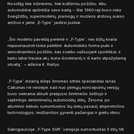
filosofiją tiek inžineriniu, tiek kultūriniu požiūriu. Abu
automobiliai apibrėžia savo kartą – štai 1960-ieji buvo roko
žvaigždžių, supermodelių, pramogų ir muzikos atstovų aukso
amžius ir jame „E-Type“ jautėsi puikiai.
„Šio modelio paveldą perėmė ir „F-Type“, nes būtų kvaila
nepasinaudoti tokia patirtimi. Automobilio forma puiki ir
aerodinamikos požiūriu, kas svarbu važiuojant sportiškai, ir
kartu labai traukia akį, kuria išsiskiriantį ir iš karto atpažįstamą
siluetą“, – aiškina K. Raišys.
„F-Type“ dizainą kūręs žinomas srities specialistas Ianas
Callumas nė neslėpė, kad nuo pirmųjų koncepcinių versijų
buvo siekiama atkurti praėjusio šimtmečio šeštojo ir
septintojo dešimtmečių automobilių stilių. Žinoma, po
aliuminio kėbulu sumontuotos šių laikų pasaulį atspindinčios
technologijos, leidžiančios gyventi pažangiai ir greitu ritmu.
Galingiausioje „F-Type SVR“ versijoje sumontuotas 5 litrų V8