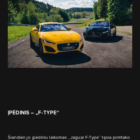
ĮPĖDINIS – „F-TYPE“
Šiandien jo įpėdiniu laikomas „Jaguar F-Type“ tęsia pirmtako