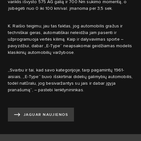
variklis išvysto 575 AG galią ir 700 Nm sukimo momentą, o
įsibėgėti nuo 0 iki 100 km/val. įmanoma per 3,5 sek.
K. Raišio teigimu, jau tas faktas, jog automobilis gražus ir
techniškai geras, automatiškai neleidžia jam pasenti ir
užprogramuoja vertės kilimą. Kaip ir dalyvavimas sporte –
pavyzdžiui, dabar „E-Type“ neapsakomai geidžiamas modelis
klasikinių automobilių varžybose.
„Svarbu ir tai, kad savo kategorijoje, tarp pagamintų 1961-
aisiais, „E-Type“ buvo išskirtinai didelių galimybių automobilis,
todėl natūralu, jog besivaržantys su jais ir dabar įgyja
pranašumą“, – pastebi lenktynininkas.
JAGUAR NAUJIENOS