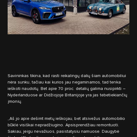
Savininkas tikina, kad rasti reikalingų dalių šiam automobiliui
nėra sunku, tačiau kai kurios jau negaminamos, tad tenka
ieškoti naudotų. Bet apie 70 proc. detalių galima nusipirkti –
Nyderlanduose ar Didžiojoje Britanijoje yra jas tebetiekiančių
įmonių.
„Aš jo apie dešimt metų ieškojau, bet atsivežus automobilio
būklė visiškai nepradžiugino. Apsisprendžiau remontuoti.
Sakiau, jeigu nevažiuos, pasistatysiu namuose. Daugybė