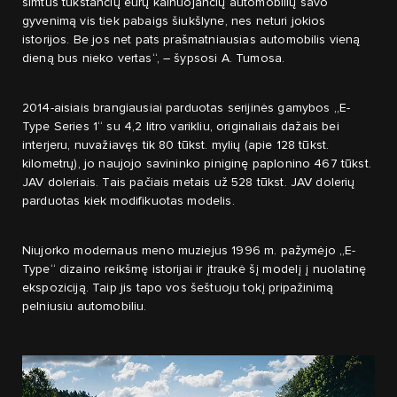
šimtus tūkstančių eurų kainuojančių automobilių savo
gyvenimą vis tiek pabaigs šiukšlyne, nes neturi jokios
istorijos. Be jos net pats prašmatniausias automobilis vieną
dieną bus nieko vertas“, – šypsosi A. Tumosa.
2014-aisiais brangiausiai parduotas serijinės gamybos „E-
Type Series 1“ su 4,2 litro varikliu, originaliais dažais bei
interjeru, nuvažiavęs tik 80 tūkst. mylių (apie 128 tūkst.
kilometrų), jo naujojo savininko piniginę paplonino 467 tūkst.
JAV doleriais. Tais pačiais metais už 528 tūkst. JAV dolerių
parduotas kiek modifikuotas modelis.
Niujorko modernaus meno muziejus 1996 m. pažymėjo „E-
Type“ dizaino reikšmę istorijai ir įtraukė šį modelį į nuolatinę
ekspoziciją. Taip jis tapo vos šeštuoju tokį pripažinimą
pelniusiu automobiliu.