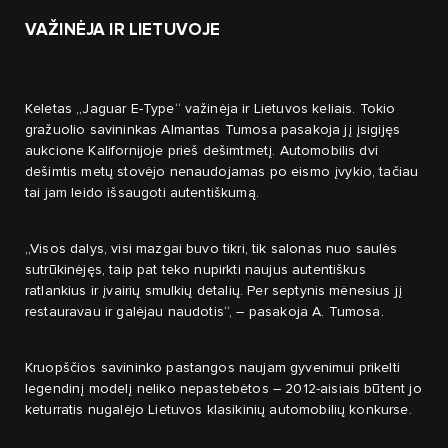
VAŽINĖJA IR LIETUVOJE
Keletas „Jaguar E-Type“ važinėja ir Lietuvos keliais. Tokio
gražuolio savininkas Almantas Tumosa pasakoja jį įsigijęs
aukcione Kalifornijoje prieš dešimtmetį. Automobilis dvi
dešimtis metų stovėjo nenaudojamas po eismo įvykio, tačiau
tai jam leido išsaugoti autentiškumą.
„Visos dalys, visi mazgai buvo tikri, tik salonas nuo saulės
sutrūkinėjęs, taip pat teko nupirkti naujus autentiškus
ratlankius ir įvairių smulkių detalių. Per septynis mėnesius jį
restauravau ir galėjau naudotis“, – pasakoja A. Tumosa.
Kruopščios savininko pastangos naujam gyvenimui prikelti
legendinį modelį neliko nepastebėtos – 2012-aisiais būtent jo
keturratis nugalėjo Lietuvos klasikinių automobilių konkurse.