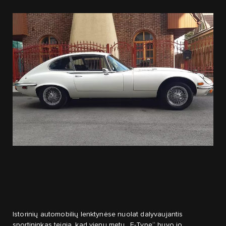
Istorinių automobilių lenktynėse nuolat dalyvaujantis
sportininkas teigia, kad vienu metu „E-Type“ buvo jo