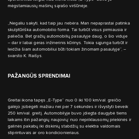
mėgstamiausių mašinų sąrašo viršūnėje.
„Negaliu sakyti, kad taip jau nebėra. Man nepaprastai patinka
skulptūriška automobilio forma. Tai turbūt visus pirmiausia ir
paliečia. Bet gražių automobilių pasaulyje daug, o šio viduje
– dar ir labai geras inžinerinis kūrinys. Tokia sąjunga turbūt ir
leidžia šiam automobiliui būti tokiam žinomam pasaulyje“, –
svarsto K. Raišys.
PAŽANGŪS SPRENDIMAI
Greitai ikona tapęs „E-Type“ nuo 0 iki 100 km/val. greičio
galėjo įsibėgėti mažiau nei per 7 sekundes ir išvystyti beveik
250 km/val. greitį. Automobilyje buvo įdiegta daugybė tiems
laikams itin pažangių naujovių: nuo nepriklausomų priekinės ir
galinės pakabų iki diskinių stabdžių su elektra valdomais
stiprintuvais ar oro kondicionieriaus.