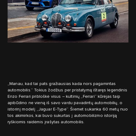
„Manau, kad tai pats gražiausias kada nors pagamintas
automobilis.“ Tokius žodžius per pristatymą ištaręs legendinis
Enzo Ferrari pribloškė visus – kultinių „Ferrari“ kūrėjas taip
apibūdino ne vieną iš savo vardu pavadintų automobilių, o
istorinį modelį „Jaguar E-Type“. Šiemet sukanka 60 metų nuo
tos akimirkos, kai buvo sukurtas į automobilizmo istoriją
ryškiomis raidėmis įrašytas automobilis.