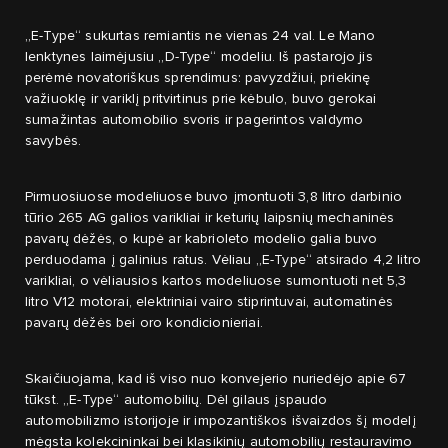
„E-Type“ sukurtas remiantis ne vienas 24 val. Le Mano
lenktynes laimėjusiu „D-Type“ modeliu. Iš pastarojo jis
perėmė novatoriškus sprendimus: pavyzdžiui, priekinę
važiuoklę ir variklį pritvirtinus prie kėbulo, buvo gerokai
sumažintas automobilio svoris ir pagerintos valdymo
savybės.
Pirmuosiuose modeliuose buvo įmontuoti 3,8 litro darbinio
tūrio 265 AG galios varikliai ir keturių laipsnių mechaninės
pavarų dėžės, o kupė ar kabrioleto modelio galia buvo
perduodama į galinius ratus. Vėliau „E-Type“ atsirado 4,2 litro
varikliai, o vėliausios kartos modeliuose sumontuoti net 5,3
litro V12 motorai, elektriniai vairo stiprintuvai, automatinės
pavarų dėžės bei oro kondicionieriai.
Skaičiuojama, kad iš viso nuo konvejerio nuriedėjo apie 67
tūkst. „E-Type“ automobilių. Dėl gilaus įspaudo
automobilizmo istorijoje ir impozantiškos išvaizdos šį modelį
mėgsta kolekcininkai bei klasikinių automobilių restauravimo