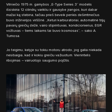
Vilniečio 1975 m. gamybos „E-Type Series 3“ modelis
išsiskiria 12 cilindrų varikliu ir gausybe įrangos, kuri dabar
mažai ką stebina, tačiau prieš beveik penkis dešimtmečius
buvo inžinerijos viršūnė. „Keturi karbiuratoriai, automatinė trijų
pavarų greičių dėžė, vairo stiprintuvas, kondicionierius, EGR
vožtuvas – tiems laikams tai buvo kosmosas“, – sako A.
Tumosa.
Jo teigimu, kelyje su tokiu motoru atrodo, jog galia niekada
nesibaigia, kad ir kokiu greičiu važiuotum. Vienintelis
ribojimas – vairuotojo saugumo pojūtis.