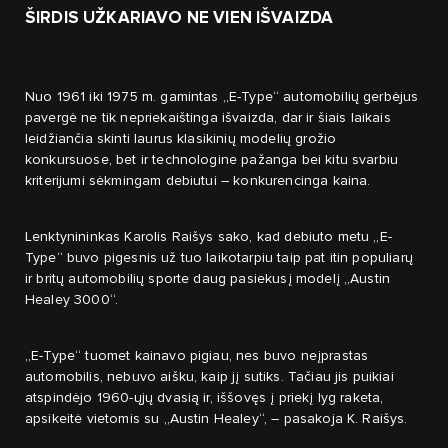
ŠIRDIS UŽKARIAVO NE VIEN IŠVAIZDA
Nuo 1961 iki 1975 m. gamintas „E-Type“ automobilių gerbėjus
pavergė ne tik nepriekaištinga išvaizda, dar ir šiais laikais
leidžiančia skinti laurus klasikinių modelių grožio
konkursuose, bet ir technologine pažanga bei kitu svarbiu
kriterijumi sėkmingam debiutui – konkurencinga kaina.
Lenktynininkas Karolis Raišys sako, kad debiuto metu „E-
Type“ buvo pigesnis už tuo laikotarpiu taip pat itin populiarų
ir britų automobilių sporte daug pasiekusį modelį „Austin
Healey 3000“.
„E-Type“ tuomet kainavo pigiau, nes buvo neįprastas
automobilis, nebuvo aišku, kaip jį sutiks. Tačiau jis puikiai
atspindėjo 1960-ųjų dvasią ir, iššovęs į priekį lyg raketa,
apsikeitė vietomis su „Austin Healey“, – pasakoja K. Raišys.